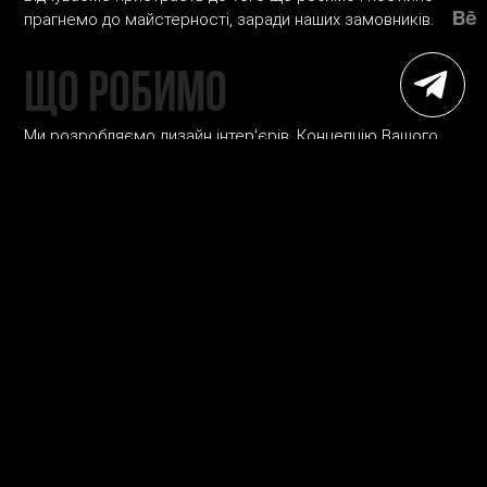
прагнемо до майстерності, заради наших замовників.
ЩО РОБИМО
Ми розробляємо дизайн інтер'єрів. Концепцію Вашого
життя.
Компонуємо в одне ціле красу і ергономіку, естетику і
практичність, психологію
і розрахунок, створюючи в результаті простір, який є
гармонійним продовженням Вашої особистості.
Ми даємо відчути безумовний комфорт, прорахований
до дрібниць.
Простір, в якому Ви відчуєте себе вдома.
НАГОРОДИ
2018 Міжнародна інтер'єрна премія “Interium”, Україна.
Топ-20, в номінації 3D проект / житлові приміщення -