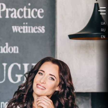
UA
RU
EN